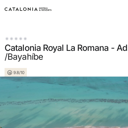
Inicia sesión en tu cuenta
Catalonia Royal La Romana - Ad
/Bayahíbe
¿Olvidaste tu contraseña?
9.8/10
Iniciar sesión
o usa una de estas opciones
Entra con Google
Iniciar sesión solo con mail