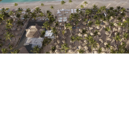
¿Aún no tienes cuenta?
Crear una cuenta
Disfruta los beneficios de formar parte de
Mejor precio garantizado
Cancelación gratuita
Gana dinero con tus reservas
Upgrade gratuito