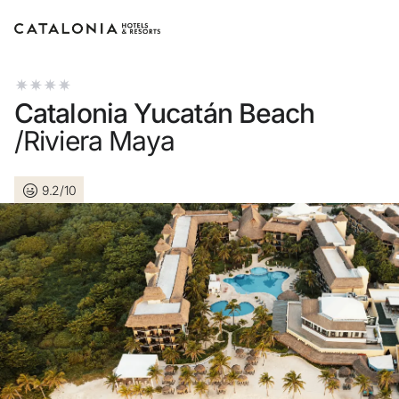
Inicia sesión en tu cuenta
Catalonia Yucatán Beach
/Riviera Maya
9.2/10
¿Olvidaste tu contraseña?
Iniciar sesión
o usa una de estas opciones
Entra con Google
Iniciar sesión solo con mail