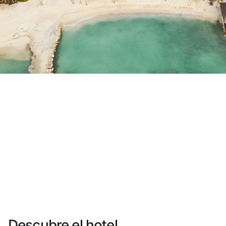
¿Aún no tienes cuenta?
Crear una cuenta
Disfruta los beneficios de formar parte de
Mejor precio garantizado
Cancelación gratuita
Gana dinero con tus reservas
Upgrade gratuito
Descubre el hotel