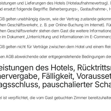
eistungen und Lieferungen des Hotels (Hotelaufnahmevertrag). 
Canc
d ersetzt folgende Begriffe: Beherbergungs-, Gastaufnahme-, 
GB gelten unabhängig davon, wie der Vertrag zustande gekommen 
Gana
chen Geschäftsverkehr, z. B. per Online-Buchung im Internet). F
chen Geschäftsverkehr stehen dem Gast die weitere Informatione
im Dokument „Unterrichtung und Informationen im E-Commerce
Upgr
GB gelten nicht für Verträge zwischen dem Hotel und einem Reis
sen AGB abweichende oder entgegenstehende Bedingungen des G
eistungen des Hotels, Rücktritt
rvergabe, Fälligkeit, Vorausse
agsschluss, pauschalierter Sc
el ist verpflichtet, die vom Gast gebuchten Zimmer bereitzuhalt