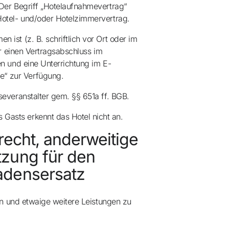
Der Begriff „Hotelaufnahmevertrag“
elación gratuita
Hotel- und/oder Hotelzimmervertrag.
ist (z. B. schriftlich vor Ort oder im
 dinero con tus reservas
ür einen Vertragsabschluss im
n und eine Unterrichtung im E-
“ zur Verfügung.
ade gratuito
everanstalter gem. §§ 651a ff. BGB.
asts erkennt das Hotel nicht an.
srecht, anderweitige
tzung für den
hadensersatz
en und etwaige weitere Leistungen zu