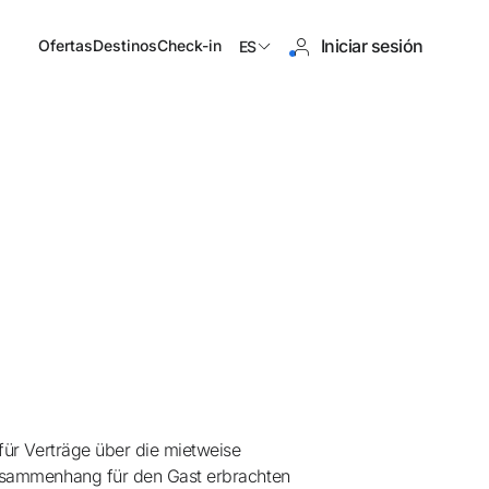
Iniciar sesión
Ofertas
Destinos
Check-in
ES
tienes cuenta?
Crear una cuenta
los beneficios de formar parte
r precio garantizado
ür Verträge über die mietweise
usammenhang für den Gast erbrachten