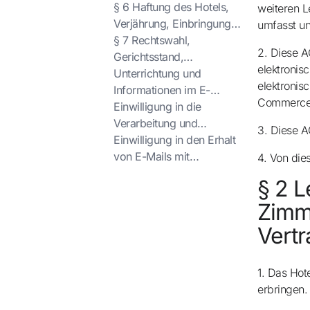
Zahlung, Aufrechnung,
§ 6 Haftung des Hotels,
weiteren L
Entra con Google
Kaution, Tiere
Verjährung, Einbringung
umfasst un
von Sachen
§ 7 Rechtswahl,
Iniciar sesión solo con mail
2. Diese A
Gerichtsstand,
elektronis
Salvatorische Klausel
Unterrichtung und
elektronis
Informationen im E-
Commerce 
Commerce
Einwilligung in die
Verarbeitung und
3. Diese A
Nutzung
Einwilligung in den Erhalt
personenbezogener
von E-Mails mit
4. Von die
Daten
werbendem Charakter
§ 2 L
Zimme
Vertr
1. Das Hot
erbringen.