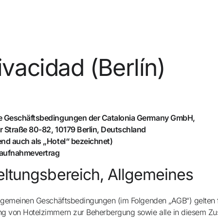
ivacidad (Berlín)
nta
¿Aún no 
e Geschäftsbedingungen der Catalonia Germany GmbH,
 Straße 80-82, 10179 Berlin, Deutschland
nd auch als „Hotel“ bezeichnet)
aufnahmevertrag
Disfruta 
eltungsbereich, Allgemeines
de
Mejo
llgemeinen Geschäftsbedingungen (im Folgenden „AGB“) gelten f
ng von Hotelzimmern zur Beherbergung sowie alle in diesem Z