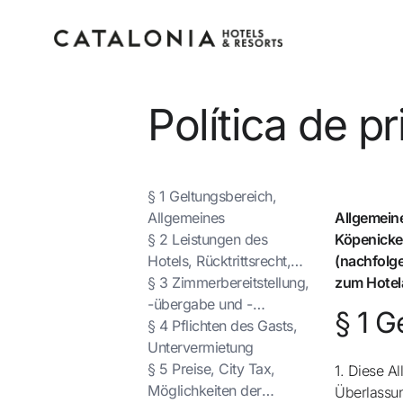
Política de pr
Inicia sesión en tu cue
§ 1 Geltungsbereich,
Allgemeines
Allgemein
§ 2 Leistungen des
Köpenicker
Hotels, Rücktrittsrecht,
(nachfolge
anderweitige
§ 3 Zimmerbereitstellung,
zum Hotel
Zimmervergabe,
-übergabe und -
¿Olvidaste tu contraseña?
§ 1 G
Fälligkeit, Voraussetzung
rückgabe, verspätete
§ 4 Pflichten des Gasts,
Iniciar sesión
für den Vertragsschluss,
Rückgabe
Untervermietung
pauschalierter
§ 5 Preise, City Tax,
1. Diese A
o usa una de estas opciones
Schadensersatz
Möglichkeiten der
Überlassu