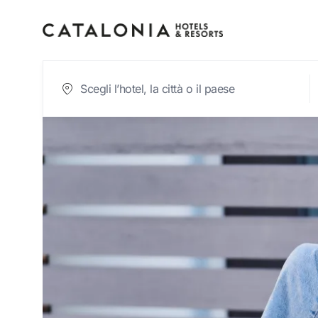
Accedi al tuo ac
Hai dimenticato 
LOGI
o usa una di que