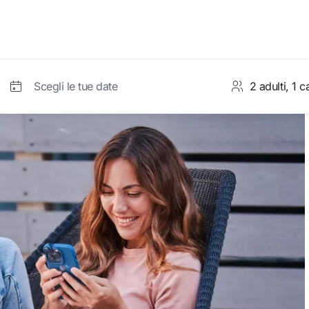
Scegli le tue date
count
Camera 1
Accet
Adulti
da 12 anni
Bambini
la password?
da 7 a 11 anni
Bambini
N
2 a 6 anni
ste opzioni
Neonati