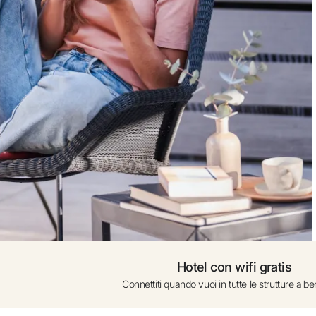
n Google
Da 0 a 1 anno (lett
on l’email
Aggiungere alt
Hotel con wifi gratis
Connettiti quando vuoi in tutte le strutture albe