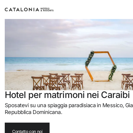
Accedi al tuo account
Hai dimenticato la password?
LOGIN
o usa una di queste opzioni
Hotel per matrimoni nei Caraibi
Entra con Google
Sposatevi su una spiaggia paradisiaca in Messico, Gi
Repubblica Dominicana
.
Accedere solo con l’email
Contatto con noi