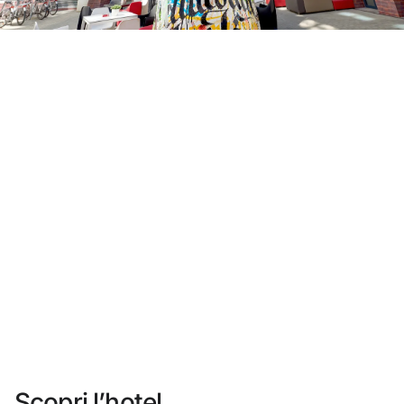
Non ti sei ancora registrato ?
Creare un account
Approfitta dei vantaggi di fare parte di
miglior prezzo garantito
Cancellazione gratuita
Guadagna denaro con le tue prenotazioni
Upgrade gratuito
Scopri l’hotel