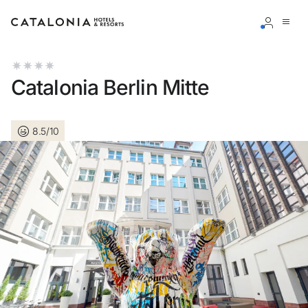
Accedi al tuo account
Catalonia Berlin Mitte
8.5/10
Hai dimenticato la password?
LOGIN
o usa una di queste opzioni
Entra con Google
Accedere solo con l’email