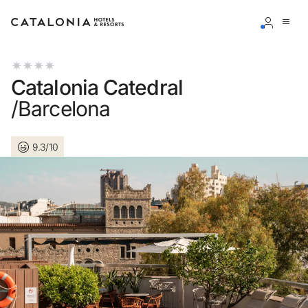
Accedi al tuo account
Catalonia Catedral
/Barcelona
9.3/10
Hai dimenticato la password?
LOGIN
o usa una di queste opzioni
Entra con Google
Accedere solo con l’email