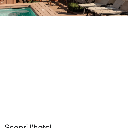
Non ti sei ancora registrato ?
Creare un account
Approfitta dei vantaggi di fare parte di
miglior prezzo garantito
Cancellazione gratuita
Guadagna denaro con le tue prenotazioni
Upgrade gratuito
Scopri l’hotel