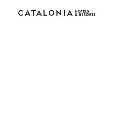
Accedi al tuo account
Hai dimenticato la password?
LOGIN
o usa una di queste opzioni