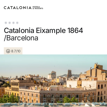
Accedi al tuo account
Catalonia Eixample 1864
/Barcelona
8.7/10
Hai dimenticato la password?
LOGIN
o usa una di queste opzioni
Entra con Google
Accedere solo con l’email