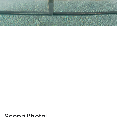
Non ti sei ancora registrato ?
Creare un account
Approfitta dei vantaggi di fare parte di
miglior prezzo garantito
Cancellazione gratuita
Guadagna denaro con le tue prenotazioni
Upgrade gratuito
Scopri l’hotel