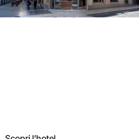
Non ti sei ancora registrato ?
Creare un account
Approfitta dei vantaggi di fare parte di
miglior prezzo garantito
Cancellazione gratuita
Guadagna denaro con le tue prenotazioni
Upgrade gratuito
Scopri l’hotel