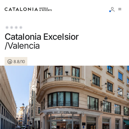
Accedi al tuo account
Catalonia Excelsior
/Valencia
8.8/10
Hai dimenticato la password?
LOGIN
o usa una di queste opzioni
Entra con Google
Accedere solo con l’email