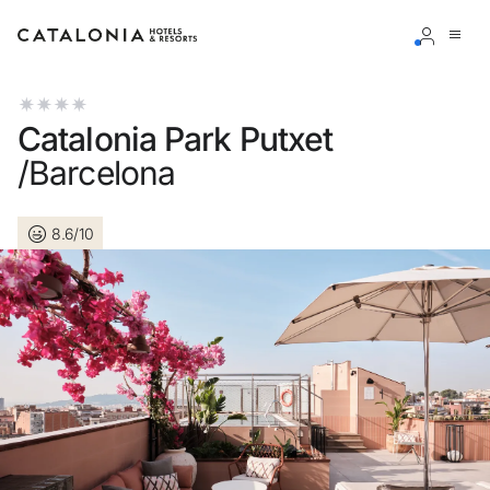
Accedi al tuo account
Catalonia Park Putxet
/Barcelona
8.6/10
Hai dimenticato la password?
LOGIN
o usa una di queste opzioni
Entra con Google
Accedere solo con l’email