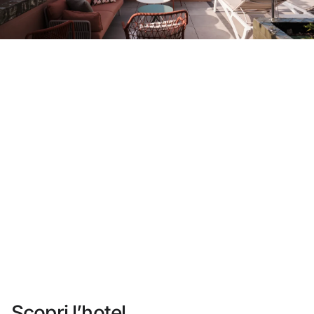
Non ti sei ancora registrato ?
Creare un account
Approfitta dei vantaggi di fare parte di
miglior prezzo garantito
Cancellazione gratuita
Guadagna denaro con le tue prenotazioni
Upgrade gratuito
Scopri l’hotel