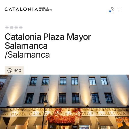
Accedi al tuo account
Catalonia Plaza Mayor
Salamanca
/Salamanca
Hai dimenticato la password?
9/10
LOGIN
o usa una di queste opzioni
Entra con Google
Accedere solo con l’email