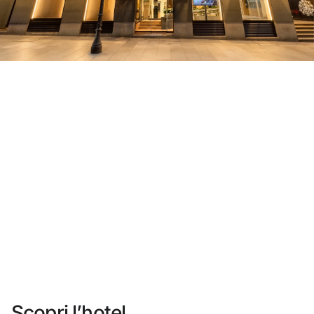
Non ti sei ancora registrato ?
Creare un account
Approfitta dei vantaggi di fare parte di
miglior prezzo garantito
Cancellazione gratuita
Guadagna denaro con le tue prenotazioni
Upgrade gratuito
Scopri l’hotel