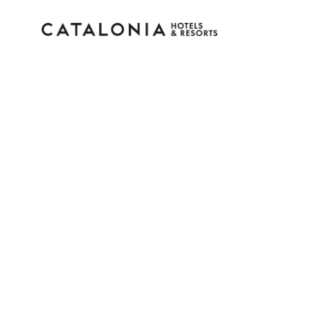
Accedi al tuo account
Hai dimenticato la password?
LOGIN
o usa una di queste opzioni