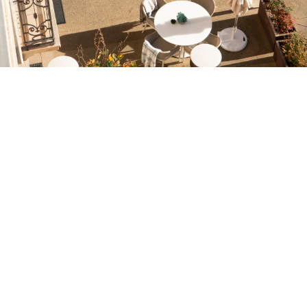
Non ti sei ancora registrato ?
Creare un account
Approfitta dei vantaggi di fare parte di
miglior prezzo garantito
Cancellazione gratuita
Guadagna denaro con le tue prenotazioni
Upgrade gratuito