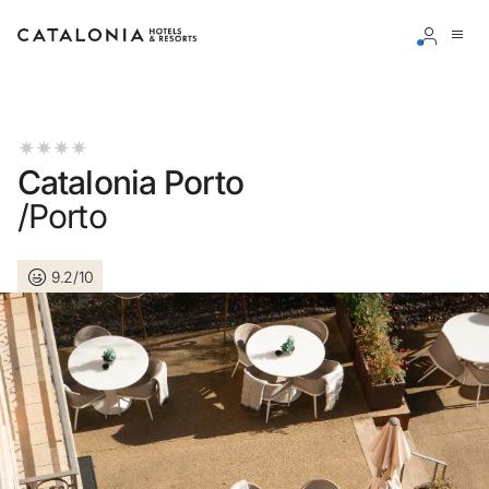
Accedi al tuo account
Catalonia Porto
/Porto
Hai dimenticato la password?
9.2/10
LOGIN
o usa una di queste opzioni
Entra con Google
Accedere solo con l’email