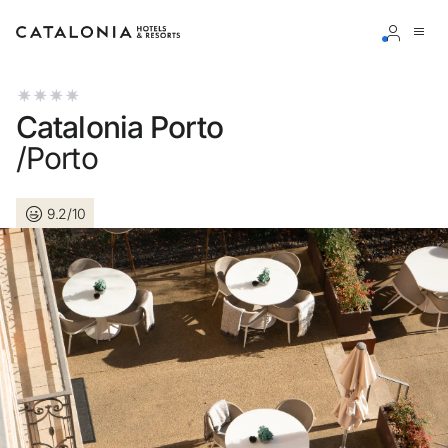
Accedi al tuo account
Catalonia Porto
/Porto
9.2/10
Hai dimenticato la password?
LOGIN
o usa una di queste opzioni
Entra con Google
Accedere solo con l’email