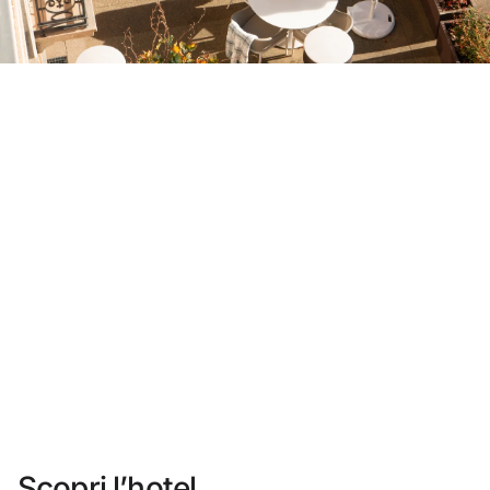
Non ti sei ancora registrato ?
Creare un account
Approfitta dei vantaggi di fare parte di
miglior prezzo garantito
Cancellazione gratuita
Guadagna denaro con le tue prenotazioni
Upgrade gratuito
Scopri l’hotel