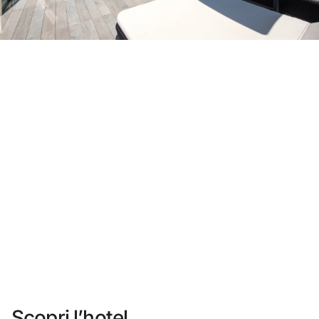
Non ti sei ancora registrato ?
Creare un account
Approfitta dei vantaggi di fare parte di
miglior prezzo garantito
Cancellazione gratuita
Guadagna denaro con le tue prenotazioni
Upgrade gratuito
Scopri l’hotel