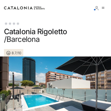
Accedi al tuo account
Catalonia Rigoletto
/Barcelona
8.7/10
Hai dimenticato la password?
LOGIN
o usa una di queste opzioni
Entra con Google
Accedere solo con l’email