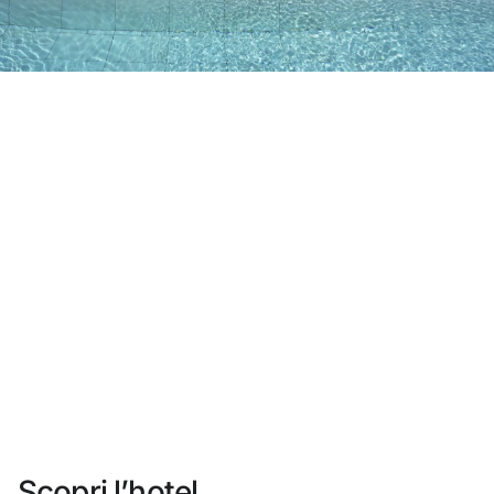
Non ti sei ancora registrato ?
Creare un account
Approfitta dei vantaggi di fare parte di
miglior prezzo garantito
Cancellazione gratuita
Guadagna denaro con le tue prenotazioni
Upgrade gratuito
Scopri l’hotel