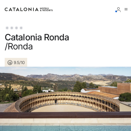
Accedi al tuo account
Catalonia Ronda
/Ronda
9.5/10
Hai dimenticato la password?
LOGIN
o usa una di queste opzioni
Entra con Google
Accedere solo con l’email