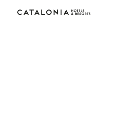
Accedi al tuo account
Hai dimenticato la password?
LOGIN
o usa una di queste opzioni