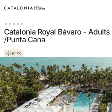
Accedi al tuo account
Catalonia Royal Bávaro - Adults
/Punta Cana
9.4/10
Hai dimenticato la password?
LOGIN
o usa una di queste opzioni
Entra con Google
Accedere solo con l’email