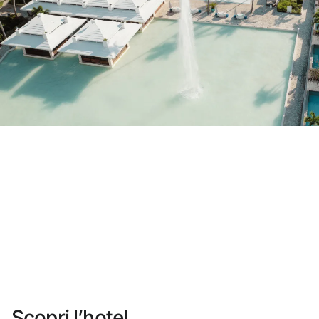
Non ti sei ancora registrato ?
Creare un account
Approfitta dei vantaggi di fare parte di
miglior prezzo garantito
Cancellazione gratuita
Guadagna denaro con le tue prenotazioni
Upgrade gratuito
Scopri l’hotel