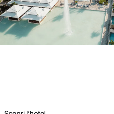
Non ti sei ancora registrato ?
Creare un account
Approfitta dei vantaggi di fare parte di
miglior prezzo garantito
Cancellazione gratuita
Guadagna denaro con le tue prenotazioni
Upgrade gratuito
Scopri l’hotel