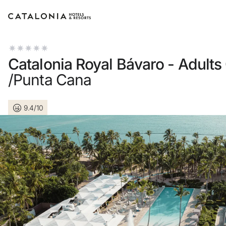
Accedi al tuo account
Catalonia Royal Bávaro - Adults
/Punta Cana
9.4/10
Hai dimenticato la password?
LOGIN
o usa una di queste opzioni
Entra con Google
Accedere solo con l’email