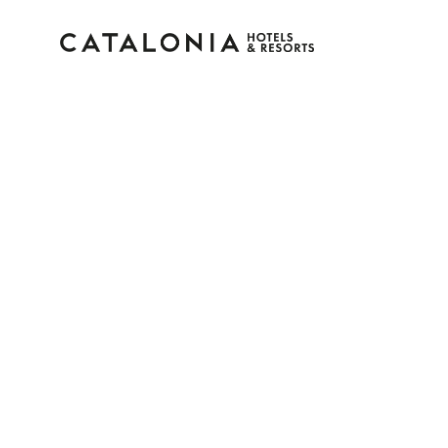
Accedi al tuo account
Hai dimenticato la password?
LOGIN
o usa una di queste opzioni