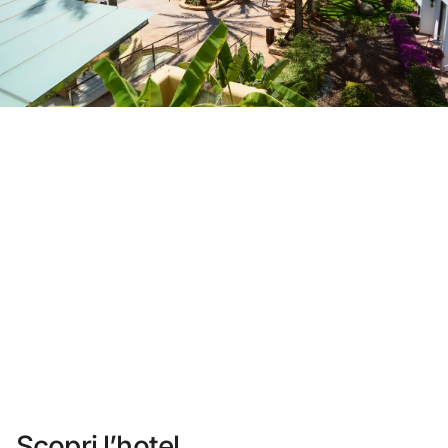
Non ti sei ancora registrato ?
Creare un account
Approfitta dei vantaggi di fare parte di
miglior prezzo garantito
Cancellazione gratuita
Guadagna denaro con le tue prenotazioni
Upgrade gratuito
Scopri l’hotel