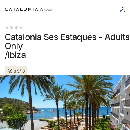
Accedi al tuo account
Catalonia Ses Estaques - Adults
Only
/Ibiza
Hai dimenticato la password?
8.5/10
LOGIN
o usa una di queste opzioni
Entra con Google
Accedere solo con l’email