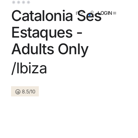
Catalonia Ses
LOGIN
IT
Estaques -
Adults Only
i ancora registrato ?
/Ibiza
Creare un account
8.5/10
a dei vantaggi di fare parte di
or prezzo garantito