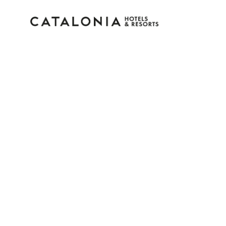
Accedi al tuo account
Hai dimenticato la password?
LOGIN
o usa una di queste opzioni