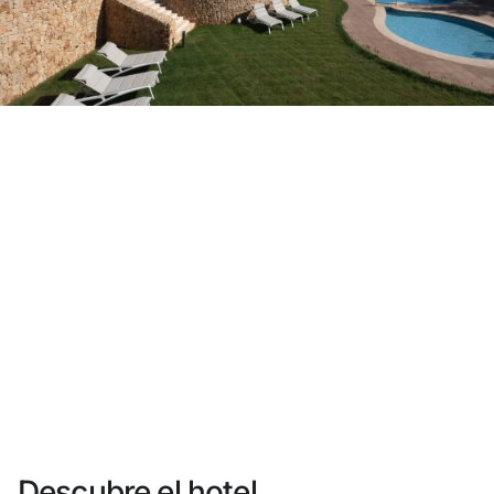
¿Aún no tienes cuenta?
Crear una cuenta
Disfruta los beneficios de formar parte de
Mejor precio garantizado
Cancelación gratuita
Gana dinero con tus reservas
Upgrade gratuito
Descubre el hotel