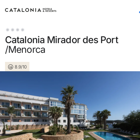
Inicia sesión en tu cuenta
Catalonia Mirador des Port
/Menorca
8.9/10
¿Olvidaste tu contraseña?
Iniciar sesión
o usa una de estas opciones
Entra con Google
Iniciar sesión solo con mail