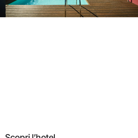
Non ti sei ancora registrato ?
Creare un account
Approfitta dei vantaggi di fare parte di
miglior prezzo garantito
Cancellazione gratuita
Guadagna denaro con le tue prenotazioni
Upgrade gratuito
Scopri l’hotel