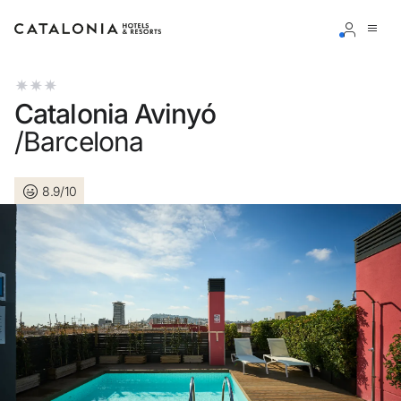
Accedi al tuo account
Catalonia Avinyó
/Barcelona
8.9/10
Hai dimenticato la password?
LOGIN
o usa una di queste opzioni
Entra con Google
Accedere solo con l’email