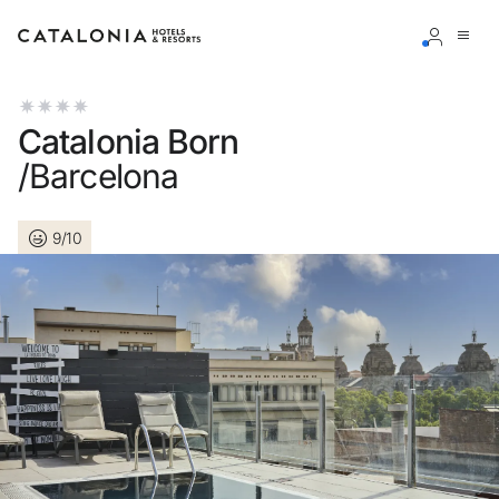
Accedi al tuo account
Catalonia Born
/Barcelona
9/10
Hai dimenticato la password?
LOGIN
o usa una di queste opzioni
Entra con Google
Accedere solo con l’email