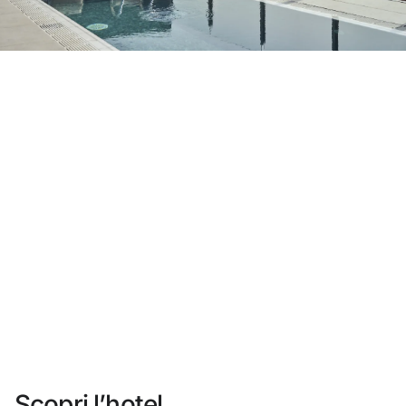
Non ti sei ancora registrato ?
Creare un account
Approfitta dei vantaggi di fare parte di
miglior prezzo garantito
Cancellazione gratuita
Guadagna denaro con le tue prenotazioni
Upgrade gratuito
Scopri l’hotel