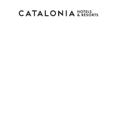
Accedi al tuo account
Hai dimenticato la password?
LOGIN
o usa una di queste opzioni