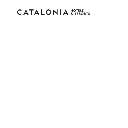
Accedi al tuo account
Hai dimenticato la password?
LOGIN
o usa una di queste opzioni