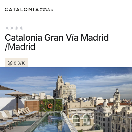
Accedi al tuo account
Catalonia Gran Vía Madrid
/Madrid
8.8/10
Hai dimenticato la password?
LOGIN
o usa una di queste opzioni
Entra con Google
Accedere solo con l’email