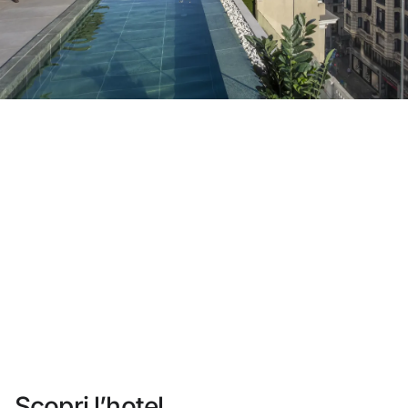
Non ti sei ancora registrato ?
Creare un account
Approfitta dei vantaggi di fare parte di
miglior prezzo garantito
Cancellazione gratuita
Guadagna denaro con le tue prenotazioni
Upgrade gratuito
Scopri l’hotel