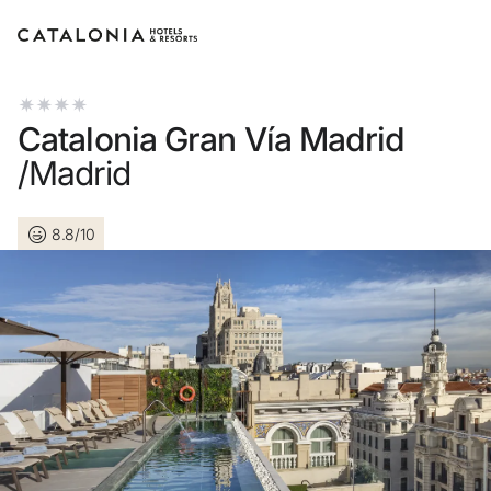
Accedi al tuo account
Catalonia Gran Vía Madrid
/Madrid
8.8/10
Hai dimenticato la password?
LOGIN
o usa una di queste opzioni
Entra con Google
Accedere solo con l’email