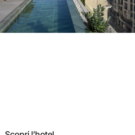
Non ti sei ancora registrato ?
Creare un account
Approfitta dei vantaggi di fare parte di
miglior prezzo garantito
Cancellazione gratuita
Guadagna denaro con le tue prenotazioni
Upgrade gratuito
Scopri l’hotel