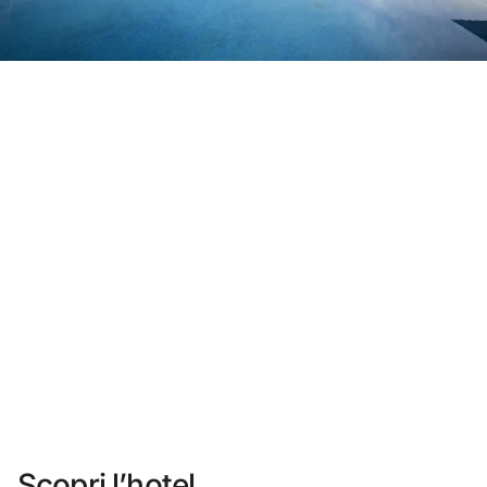
Non ti sei ancora registrato ?
Creare un account
Approfitta dei vantaggi di fare parte di
miglior prezzo garantito
Cancellazione gratuita
Guadagna denaro con le tue prenotazioni
Upgrade gratuito
Scopri l’hotel