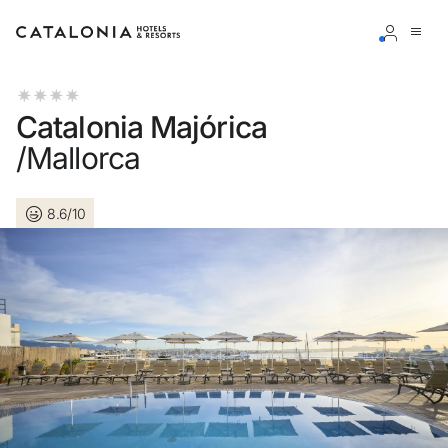
Accedi al tuo account
Catalonia Majórica
/Mallorca
8.6/10
Hai dimenticato la password?
LOGIN
o usa una di queste opzioni
Entra con Google
Accedere solo con l’email