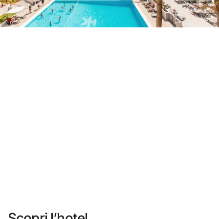
Non ti sei ancora registrato ?
Creare un account
Approfitta dei vantaggi di fare parte di
miglior prezzo garantito
Cancellazione gratuita
Guadagna denaro con le tue prenotazioni
Upgrade gratuito
Scopri l’hotel