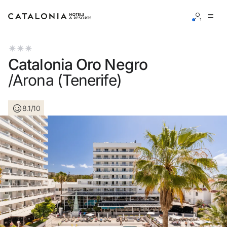
Accedi al tuo account
Catalonia Oro Negro
/Arona (Tenerife)
8.1/10
Hai dimenticato la password?
LOGIN
o usa una di queste opzioni
Entra con Google
Accedere solo con l’email