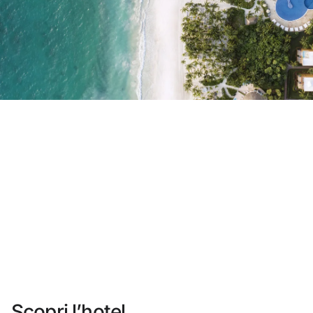
Non ti sei ancora registrato ?
Creare un account
Approfitta dei vantaggi di fare parte di
miglior prezzo garantito
Cancellazione gratuita
Guadagna denaro con le tue prenotazioni
Upgrade gratuito
Scopri l’hotel