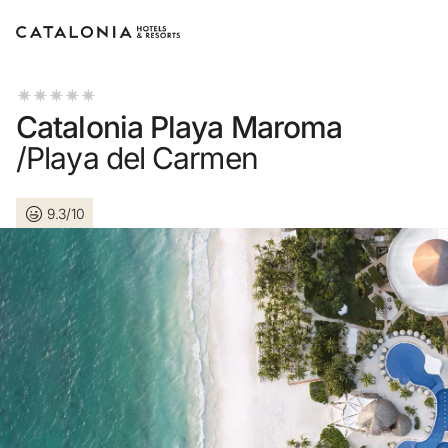
Accedi al tuo account
Catalonia Playa Maroma
/Playa del Carmen
9.3/10
Hai dimenticato la password?
LOGIN
o usa una di queste opzioni
Entra con Google
Accedere solo con l’email