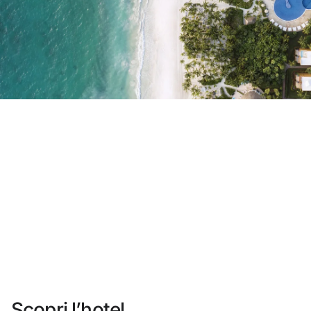
Non ti sei ancora registrato ?
Creare un account
Approfitta dei vantaggi di fare parte di
miglior prezzo garantito
Cancellazione gratuita
Guadagna denaro con le tue prenotazioni
Upgrade gratuito
Scopri l’hotel