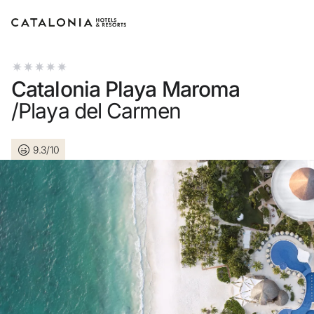
Accedi al tuo account
Catalonia Playa Maroma
/Playa del Carmen
9.3/10
Hai dimenticato la password?
LOGIN
o usa una di queste opzioni
Entra con Google
Accedere solo con l’email