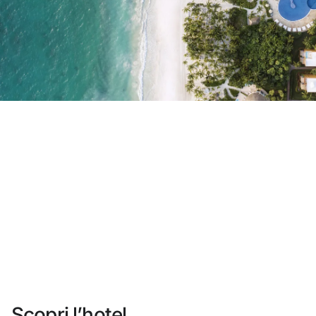
Non ti sei ancora registrato ?
Creare un account
Approfitta dei vantaggi di fare parte di
miglior prezzo garantito
Cancellazione gratuita
Guadagna denaro con le tue prenotazioni
Upgrade gratuito
Scopri l’hotel