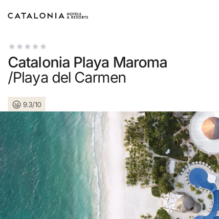
Accedi al tuo account
Catalonia Playa Maroma
/Playa del Carmen
9.3/10
Hai dimenticato la password?
LOGIN
o usa una di queste opzioni
Entra con Google
Accedere solo con l’email