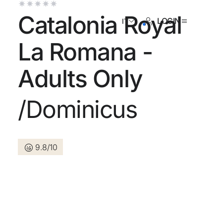
Catalonia Royal
LOGIN
IT
La Romana -
Adults Only
i ancora registrato ?
/Dominicus
Creare un account
9.8/10
a dei vantaggi di fare parte di
or prezzo garantito