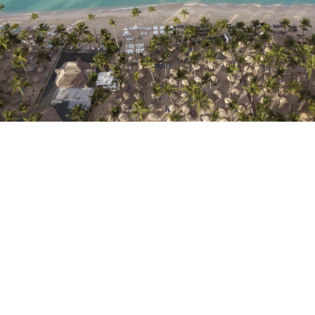
Non ti sei ancora registrato ?
Creare un account
Approfitta dei vantaggi di fare parte di
miglior prezzo garantito
Cancellazione gratuita
Guadagna denaro con le tue prenotazioni
Upgrade gratuito