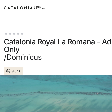
Accedi al tuo account
Catalonia Royal La Romana - Ad
Only
/Dominicus
Hai dimenticato la password?
LOGIN
9.8/10
o usa una di queste opzioni
Entra con Google
Accedere solo con l’email