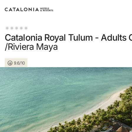
Accedi al tuo account
Catalonia Royal Tulum - Adults 
/Riviera Maya
9.6/10
Hai dimenticato la passwor
LOGIN
o usa una di queste opzi
Entra con Google
Accedere solo con l’emai