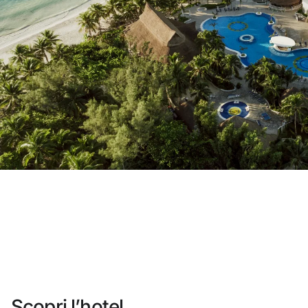
Non ti sei ancora registrato ?
Creare un account
Approfitta dei vantaggi di fare parte di
miglior prezzo garantito
Cancellazione gratuita
Guadagna denaro con le tue prenota
Upgrade gratuito
Scopri l’hotel