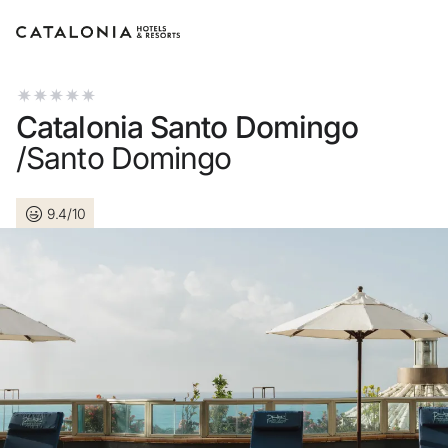
Accedi al tuo account
Catalonia Santo Domingo
/Santo Domingo
9.4/10
Hai dimenticato la password?
LOGIN
o usa una di queste opzioni
Entra con Google
Accedere solo con l’email