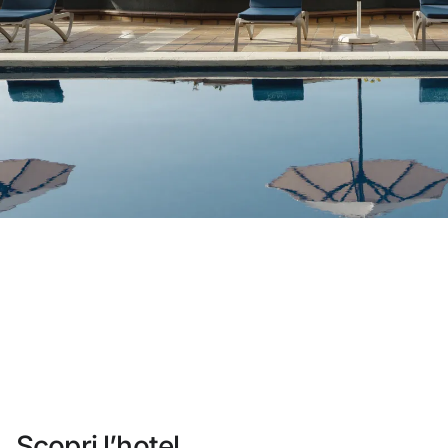
Non ti sei ancora registrato ?
Creare un account
Approfitta dei vantaggi di fare parte di
miglior prezzo garantito
Cancellazione gratuita
Guadagna denaro con le tue prenotazio
Upgrade gratuito
Scopri l’hotel