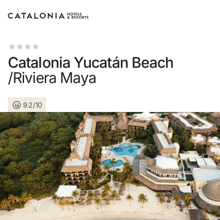
Accedi al tuo account
Catalonia Yucatán Beach
/Riviera Maya
9.2/10
Hai dimenticato la password?
LOGIN
o usa una di queste opzioni
Entra con Google
Accedere solo con l’email