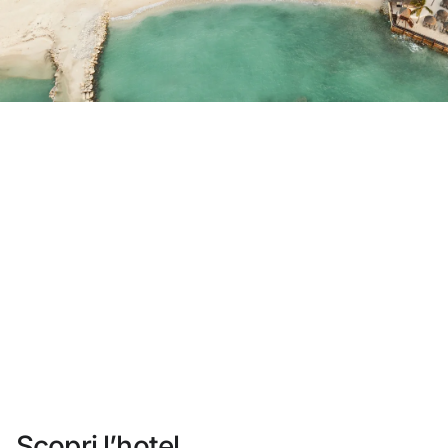
Non ti sei ancora registrato ?
Creare un account
Approfitta dei vantaggi di fare parte di
miglior prezzo garantito
Cancellazione gratuita
Guadagna denaro con le tue prenotazioni
Upgrade gratuito
Scopri l’hotel