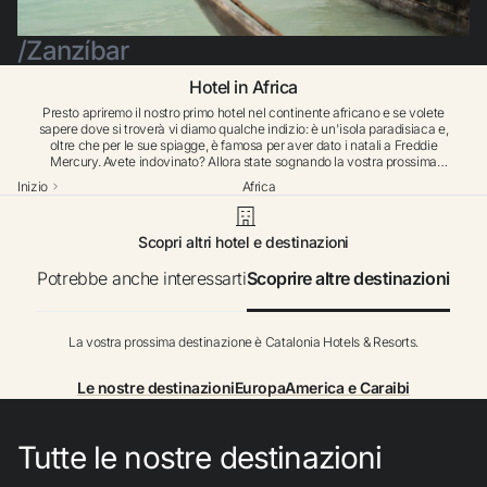
Non ti sei ancora registrato ?
Zanzíbar
Creare un account
Hotel in Africa
Presto apriremo il nostro primo hotel nel continente africano e se volete
sapere dove si troverà vi diamo qualche indizio: è un'isola paradisiaca e,
oltre che per le sue spiagge, è famosa per aver dato i natali a Freddie
Approfitta dei vantaggi di fare parte di
Mercury. Avete indovinato? Allora state sognando la vostra prossima
vacanza nel nuovo Catalonia Grand Zanzibar All Suites & Spa. Un resort in
Inizio
Africa
Tanzania dal design minimalista e dai tocchi etnici che dà priorità alla
sostenibilità nelle sue strutture. Potrete godere di un'ottima offerta
miglior prezzo garantito
gastronomica, di aree ricreative all'aperto e di uno spettacolare Jetty Bar
Scopri altri hotel e destinazioni
costruito su una piattaforma sull'Oceano Indiano.
Potrebbe anche interessarti
Scoprire altre destinazioni
Cancellazione gratuita
La vostra prossima destinazione è Catalonia Hotels & Resorts.
Guadagna denaro con le tue prenotazioni
Le nostre destinazioni
Europa
America e Caraibi
Upgrade gratuito
Tutte le nostre destinazioni