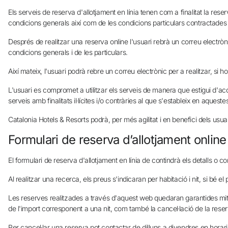
Els serveis de reserva d'allotjament en línia tenen com a finalitat la res
condicions generals així com de les condicions particulars contractades
Després de realitzar una reserva online l'usuari rebrà un correu electr
condicions generals i de les particulars.
Així mateix, l'usuari podrà rebre un correu electrònic per a realitzar, si ho
L'usuari es compromet a utilitzar els serveis de manera que estigui d'ac
serveis amb finalitats il·lícites i/o contràries al que s'estableix en aqu
Catalonia Hotels & Resorts podrà, per més agilitat i en benefici dels usua
Formulari de reserva d’allotjament online
El formulari de reserva d'allotjament en línia de contindrà els detalls o co
Al realitzar una recerca, els preus s'indicaran per habitació i nit, si bé 
Les reserves realitzades a través d'aquest web quedaran garantides mitjan
de l'import corresponent a una nit, com també la cancel·lació de la res
Per cancel·lar una reserva pot contactar de dilluns a divendres en hora