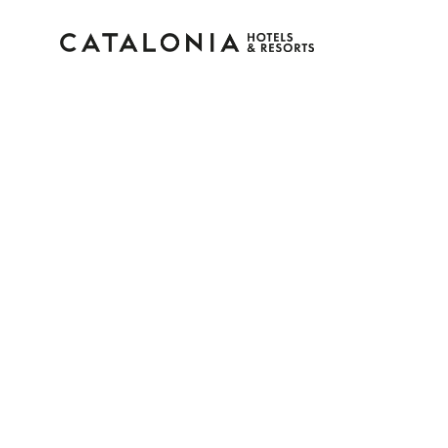
Inicia sesión en tu cue
¿Olvidaste tu contraseña?
Iniciar sesión
o usa una de estas opciones