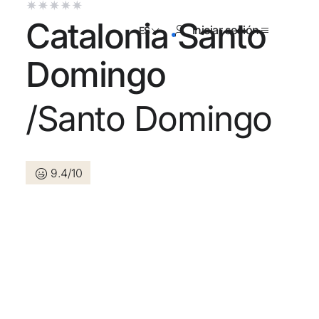
Catalonia Santo
Iniciar sesión
ES
Domingo
/Santo Domingo
tienes cuenta?
Crear una cuenta
9.4/10
los beneficios de formar parte
r precio garantizado