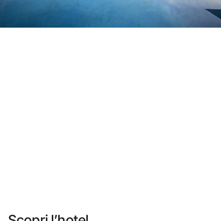
Non ti sei ancora registrato ?
Creare un account
Approfitta dei vantaggi di fare parte di
miglior prezzo garantito
Cancellazione gratuita
Guadagna denaro con le tue prenotazioni
Upgrade gratuito
Scopri l’hotel