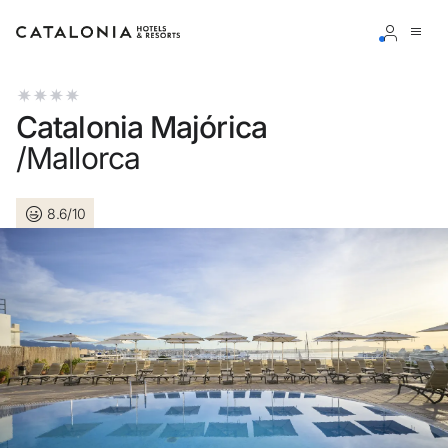
Accedi al tuo account
Catalonia Majórica
/Mallorca
8.6/10
Hai dimenticato la password?
LOGIN
o usa una di queste opzioni
Entra con Google
Accedere solo con l’email