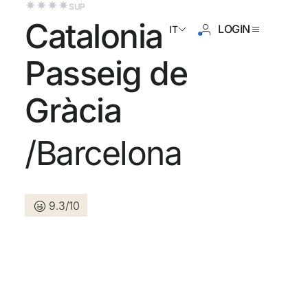
SUP
Catalonia
LOGIN
IT
Passeig de
Gràcia
i ancora registrato ?
/Barcelona
Creare un account
9.3/10
a dei vantaggi di fare parte di
or prezzo garantito