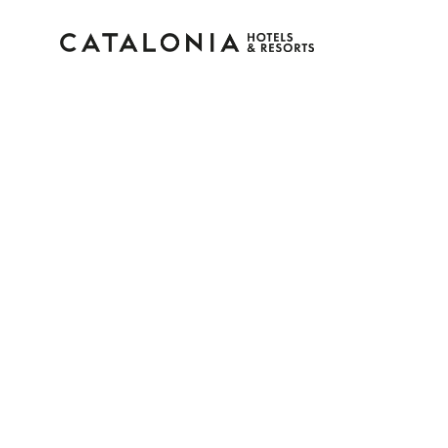
Accedi al tuo account
Hai dimenticato la password?
LOGIN
o usa una di queste opzioni