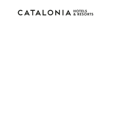
Accedi al tuo account
Hai dimenticato la password?
LOGIN
o usa una di queste opzioni