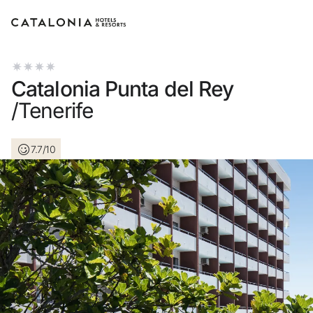
Inicia sesión en tu cuenta
Catalonia Punta del Rey
/Tenerife
7.7/10
¿Olvidaste tu contraseña?
Iniciar sesión
o usa una de estas opciones
Entra con Google
Iniciar sesión solo con mail