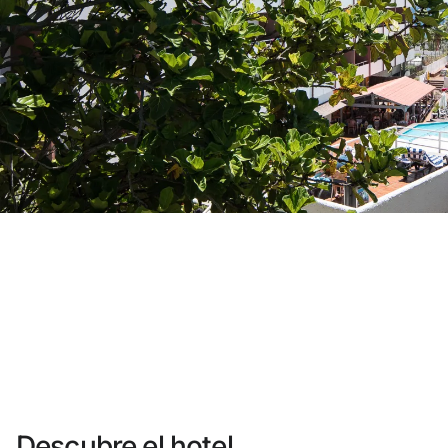
¿Aún no tienes cuenta?
Crear una cuenta
Disfruta los beneficios de formar parte de
Mejor precio garantizado
Cancelación gratuita
Gana dinero con tus reservas
Upgrade gratuito
Descubre el hotel