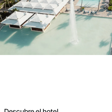
¿Aún no tienes cuenta?
Crear una cuenta
Disfruta los beneficios de formar parte de
Mejor precio garantizado
Cancelación gratuita
Gana dinero con tus reservas
Upgrade gratuito
Descubre el hotel