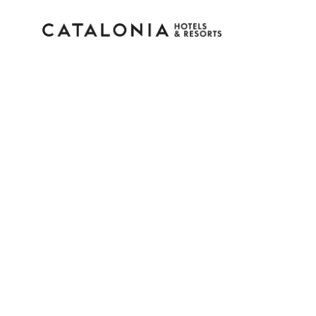
Inicia sesión en tu cue
¿Olvidaste tu contraseña?
Iniciar sesión
o usa una de estas opciones