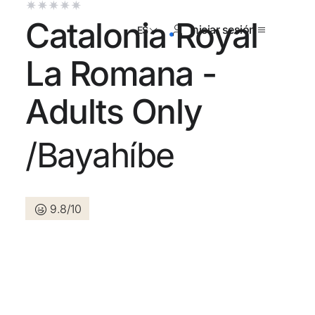
Catalonia Royal
Iniciar sesión
ES
La Romana -
Adults Only
tienes cuenta?
/Bayahíbe
Crear una cuenta
9.8/10
los beneficios de formar parte
r precio garantizado